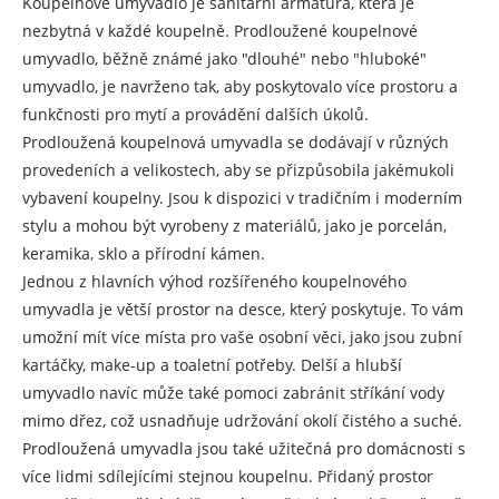
Koupelnové umyvadlo je sanitární armatura, která je
nezbytná v každé koupelně. Prodloužené koupelnové
umyvadlo, běžně známé jako "dlouhé" nebo "hluboké"
umyvadlo, je navrženo tak, aby poskytovalo více prostoru a
funkčnosti pro mytí a provádění dalších úkolů.
Prodloužená koupelnová umyvadla se dodávají v různých
provedeních a velikostech, aby se přizpůsobila jakémukoli
vybavení koupelny. Jsou k dispozici v tradičním i moderním
stylu a mohou být vyrobeny z materiálů, jako je porcelán,
keramika, sklo a přírodní kámen.
Jednou z hlavních výhod rozšířeného koupelnového
umyvadla je větší prostor na desce, který poskytuje. To vám
umožní mít více místa pro vaše osobní věci, jako jsou zubní
kartáčky, make-up a toaletní potřeby. Delší a hlubší
umyvadlo navíc může také pomoci zabránit stříkání vody
mimo dřez, což usnadňuje udržování okolí čistého a suché.
Prodloužená umyvadla jsou také užitečná pro domácnosti s
více lidmi sdílejícími stejnou koupelnu. Přidaný prostor