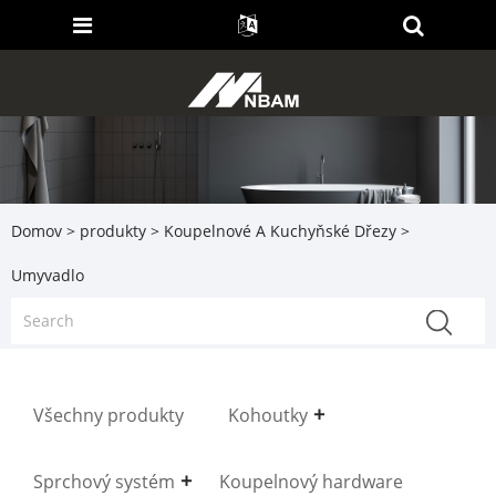
Domov
>
produkty
>
Koupelnové A Kuchyňské Dřezy
>
Umyvadlo
Všechny produkty
Kohoutky
Sprchový systém
Koupelnový hardware