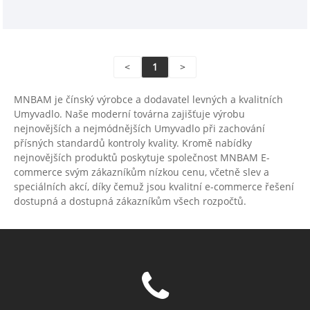
<
1
>
MNBAM je čínský výrobce a dodavatel levných a kvalitních
Umyvadlo. Naše moderní továrna zajišťuje výrobu
nejnovějších a nejmódnějších Umyvadlo při zachování
přísných standardů kontroly kvality. Kromě nabídky
nejnovějších produktů poskytuje společnost MNBAM E-
commerce svým zákazníkům nízkou cenu, včetně slev a
speciálních akcí, díky čemuž jsou kvalitní e-commerce řešení
dostupná a dostupná zákazníkům všech rozpočtů.