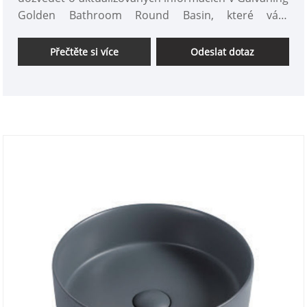
Golden Bathroom Round Basin, které vám
pomohou lépe porozumět a rozšířit trh Galvanizace
Golden Bathroom Round Basin. Protože se trh s
Přečtěte si více
Odeslat dotaz
galvanickým umyvadlem Golden Bathroom Round
Basin vyvíjí a mění, doporučujeme, abyste si
shromáždili naše webové stránky a my vám budeme
pravidelně ukazovat nejnovější zprávy.