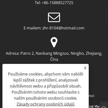
Tel:
+86-15888527725
E-mailem:
zhr-8104@hotmail.com
Adresa:
Patro 2, Nanbang Mingzuo, Ningbo, Zhejiang,
Čína
X
Používáme cookies, abychom vám nabídli
lepší zážitek z prohlížení, analyzovali
návštěvnost webu a přizpůsobili obsah.
Používáním tohoto webu souhlasíte s
Links
Sitemap
RSS
XML
Zásady ochrany osobních údajů
naším používáním souborů cookie.
Zásady ochrany osobních údajů
Copyright © 2024 Ningbo Archermind electronic Commerce Co., Ltd. Všechna