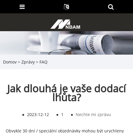
Domov
>
Zprávy
>
FAQ
Jak dlouhá je vaše dodací
lhůta?
●
2023-12-12
●
1
●
Nechte mi zprávu
Obvykle 30 dní / speciální objednávky mohou být urychleny