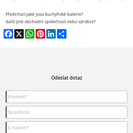
Předchozí:
Jaké jsou kuchyňské baterie?
další:
Jste obchodní společnost nebo výrobce?
Facebook
X
WhatsApp
Pinterest
LinkedIn
Share
Odeslat dotaz