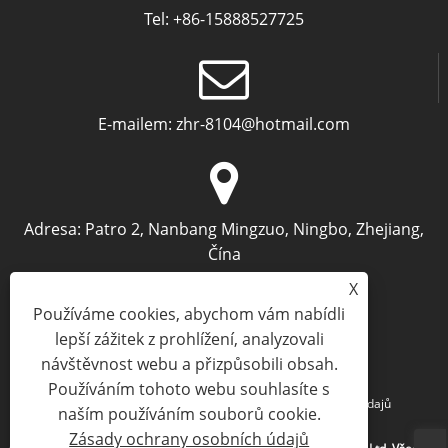
Tel:
+86-15888527725
E-mailem:
zhr-8104@hotmail.com
Adresa:
Patro 2, Nanbang Mingzuo, Ningbo, Zhejiang,
Čína
X
Používáme cookies, abychom vám nabídli
lepší zážitek z prohlížení, analyzovali
návštěvnost webu a přizpůsobili obsah.
Používáním tohoto webu souhlasíte s
Links
Sitemap
RSS
XML
Zásady ochrany osobních údajů
naším používáním souborů cookie.
Zásady ochrany osobních údajů