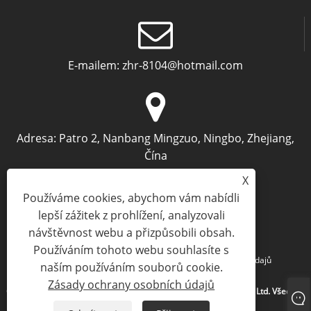
E-mailem:
zhr-8104@hotmail.com
Adresa:
Patro 2, Nanbang Mingzuo, Ningbo, Zhejiang,
Čína
X
Používáme cookies, abychom vám nabídli
lepší zážitek z prohlížení, analyzovali
návštěvnost webu a přizpůsobili obsah.
Používáním tohoto webu souhlasíte s
Links
Sitemap
RSS
XML
Zásady ochrany osobních údajů
naším používáním souborů cookie.
Zásady ochrany osobních údajů
Copyright © 2024 Ningbo Archermind electronic Commerce Co., Ltd. Všechna
práva vyhrazena.