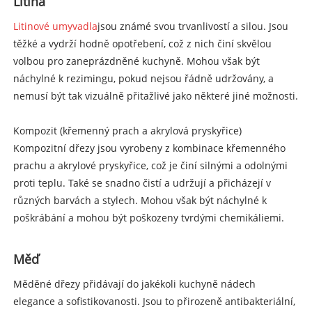
Litina
Litinové umyvadla
jsou známé svou trvanlivostí a silou. Jsou
těžké a vydrží hodně opotřebení, což z nich činí skvělou
volbou pro zaneprázdněné kuchyně. Mohou však být
náchylné k rezimingu, pokud nejsou řádně udržovány, a
nemusí být tak vizuálně přitažlivé jako některé jiné možnosti.
Kompozit (křemenný prach a akrylová pryskyřice)
Kompozitní dřezy jsou vyrobeny z kombinace křemenného
prachu a akrylové pryskyřice, což je činí silnými a odolnými
proti teplu. Také se snadno čistí a udržují a přicházejí v
různých barvách a stylech. Mohou však být náchylné k
poškrábání a mohou být poškozeny tvrdými chemikáliemi.
Měď
Měděné dřezy přidávají do jakékoli kuchyně nádech
elegance a sofistikovanosti. Jsou to přirozeně antibakteriální,