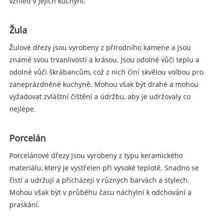
vzhled v jejich kuchyni.
Žula
Žulové dřezy jsou vyrobeny z přírodního kamene a jsou
známé svou trvanlivostí a krásou. Jsou odolné vůči teplu a
odolné vůči škrábancům, což z nich činí skvělou volbou pro
zaneprázdněné kuchyně. Mohou však být drahé a mohou
vyžadovat zvláštní čištění a údržbu, aby je udržovaly co
nejlépe.
Porcelán
Porcelánové dřezy jsou vyrobeny z typu keramického
materiálu, který je vystřelen při vysoké teplotě. Snadno se
čistí a udržují a přicházejí v různých barvách a stylech.
Mohou však být v průběhu času náchylní k odchování a
praskání.