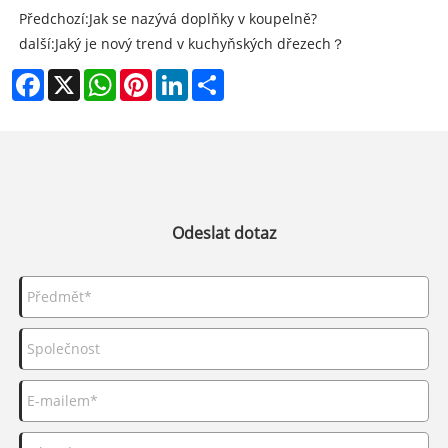
Předchozí:
Jak se nazývá doplňky v koupelně?
další:
Jaký je nový trend v kuchyňských dřezech？
Facebook
X
WhatsApp
Pinterest
LinkedIn
Share
Odeslat dotaz