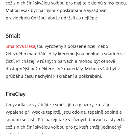
což z nich činí skvělou volbou pro majitele domů s hygienou.
Mohou však být náchylní k poškrábání a vyžadovat
pravidelnou údržbu, aby je udrželi co nejlépe.
Smalt
Smaltová klesá
jsou vyrobeny z potažené oceli nebo
železného materiálu, díky kterému jsou odolné a snadno se
čistí. Přicházejí v různých barvách a mohou být cenově
dostupnější než některé jiné materiály. Mohou však být v
průběhu času náchylní k škrábání a poškrábání.
FireClay
Umyvadla se vyrábějí ze směsi jílu a glazury, která je
vypálena při vysoké teplotě. Jsou odolné, tepelně odolné a
snadno se čistí. Přicházejí také v různých barvách a stylech,
což z nich činí skvělou volbou pro ty, kteří chtějí jedinečný