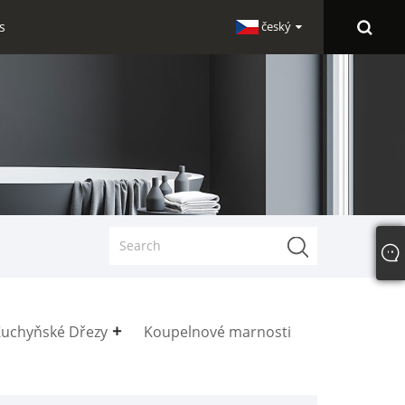
s
český
Kuchyňské Dřezy
Koupelnové marnosti