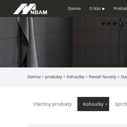
Domov
O Nás
Produk
Domov
>
produkty
>
Kohoutky
>
Povodí faucety
> Sta
Všechny produkty
Kohoutky
Sprch