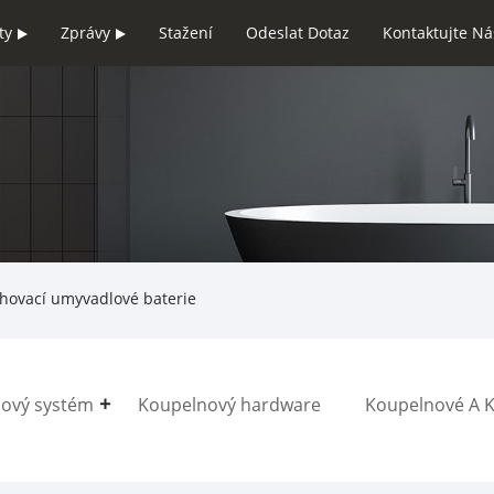
ty
Zprávy
Stažení
Odeslat Dotaz
Kontaktujte Ná
hovací umyvadlové baterie
ový systém
Koupelnový hardware
Koupelnové A 