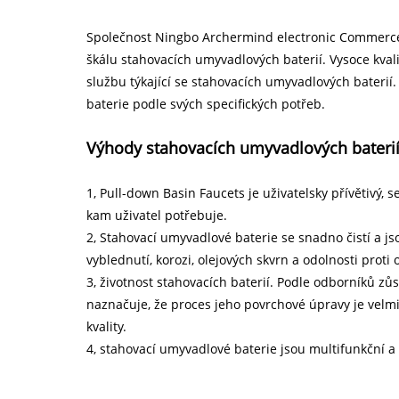
Společnost Ningbo Archermind electronic Commerce 
škálu stahovacích umyvadlových baterií. Vysoce kval
službu týkající se stahovacích umyvadlových bateri
baterie podle svých specifických potřeb.
Výhody stahovacích umyvadlových bateri
1, Pull-down Basin Faucets je uživatelsky přívětivý
kam uživatel potřebuje.
2, Stahovací umyvadlové baterie se snadno čistí a js
vyblednutí, korozi, olejových skvrn a odolnosti proti
3, životnost stahovacích baterií. Podle odborníků zů
naznačuje, že proces jeho povrchové úpravy je velmi
kvality.
4, stahovací umyvadlové baterie jsou multifunkční a 