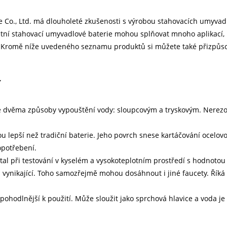
Co., Ltd. má dlouholeté zkušenosti s výrobou stahovacích umyvad
itní stahovací umyvadlové baterie mohou splňovat mnoho aplikací, 
í. Kromě níže uvedeného seznamu produktů si můžete také přizpůso
í
, se dvěma způsoby vypouštění vody: sloupcovým a tryskovým. Nerezo
ou lepší než tradiční baterie. Jeho povrch snese kartáčování ocelov
 opotřebení.
stal při testování v kyselém a vysokoteplotním prostředí s hodnoto
 vynikající. Toho samozřejmě mohou dosáhnout i jiné faucety. Říká 
pohodlnější k použití. Může sloužit jako sprchová hlavice a voda je