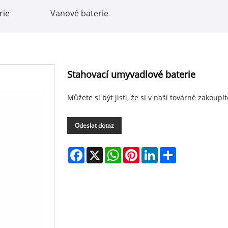
rie
Vanové baterie
Stahovací umyvadlové baterie
Můžete si být jisti, že si v naší továrně zakoup
Odeslat dotaz
Facebook
X
WhatsApp
Pinterest
LinkedIn
Share