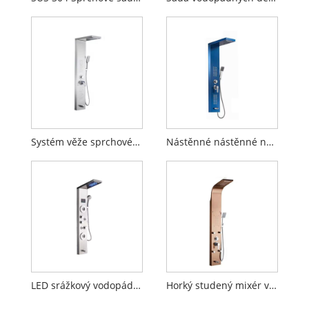
Systém věže sprchového panelu
Nástěnné nástěnné nástěnné panely
LED srážkový vodopád sprchový faucet
Horký studený mixér vodní sprcha panelu