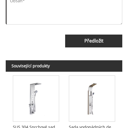
Předložit
Související produkty
SUS 304 Sprchové sady z nerezové oceli
Sada vodopádných dešťových sprchových faucetů