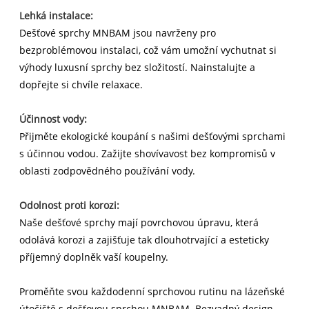
Lehká instalace:
Dešťové sprchy MNBAM jsou navrženy pro
bezproblémovou instalaci, což vám umožní vychutnat si
výhody luxusní sprchy bez složitostí. Nainstalujte a
dopřejte si chvíle relaxace.
Účinnost vody:
Přijměte ekologické koupání s našimi dešťovými sprchami
s účinnou vodou. Zažijte shovívavost bez kompromisů v
oblasti zodpovědného používání vody.
Odolnost proti korozi:
Naše dešťové sprchy mají povrchovou úpravu, která
odolává korozi a zajišťuje tak dlouhotrvající a esteticky
příjemný doplněk vaší koupelny.
Proměňte svou každodenní sprchovou rutinu na lázeňské
útočiště s dešťovou sprchou MNBAM. Bezvadný design,