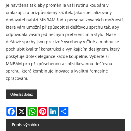
je navržena tak, aby proměnila vaši rutinu koupání v
omlazující a přizpůsobený zážitek. Jako specializovaný
dodavatel nabízí MNBAM řadu personalizovaných možností,
které vám umožní přizpůsobit si dešťovou sprchu tak, aby
odpovídala vašim jedinečným preferencím a stylu. Naše
dešťové sprchy jsou precizně vyrobeny v Číně a mohou se
pochlubit kvalitní konstrukcí a vynikajícím designem, který
poskytuje dotek elegance každé koupelně. Vyberte si
MNBAM pro přizpůsobenou a sofistikovanou dešťovou
sprchu, která kombinuje inovace a kvalitní řemeslné
zpracování.
Odeslat dotaz
Facebook
X
WhatsApp
Pinterest
LinkedIn
Share
Popis výrobku