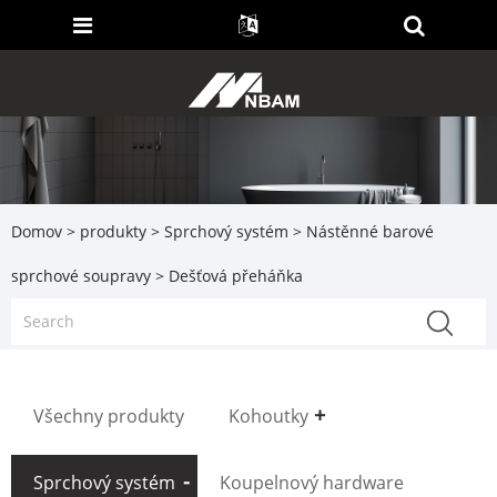
Domov
>
produkty
>
Sprchový systém
>
Nástěnné barové
sprchové soupravy
> Dešťová přeháňka
Všechny produkty
Kohoutky
Sprchový systém
Koupelnový hardware