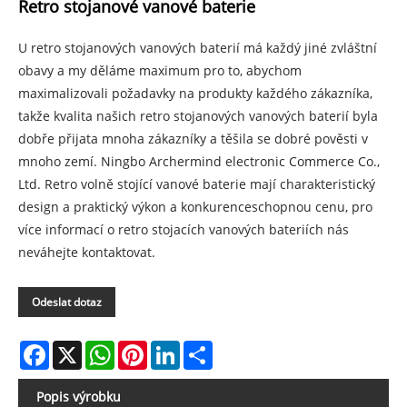
Retro stojanové vanové baterie
U retro stojanových vanových baterií má každý jiné zvláštní
obavy a my děláme maximum pro to, abychom
maximalizovali požadavky na produkty každého zákazníka,
takže kvalita našich retro stojanových vanových baterií byla
dobře přijata mnoha zákazníky a těšila se dobré pověsti v
mnoho zemí. Ningbo Archermind electronic Commerce Co.,
Ltd. Retro volně stojící vanové baterie mají charakteristický
design a praktický výkon a konkurenceschopnou cenu, pro
více informací o retro stojacích vanových bateriích nás
neváhejte kontaktovat.
Odeslat dotaz
Facebook
X
WhatsApp
Pinterest
LinkedIn
Share
Popis výrobku