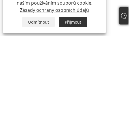
naším používáním souborů cookie.
Zásady ochrany osobních údajů
Odmítnout
Přijmout
Tel:
+86-15888527725
E-mailem:
zhr-8104@hotmail.com