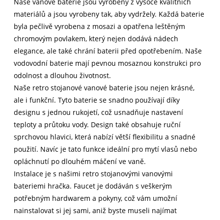
Naše vanové baterie jsou vyrobeny z vysoce kvalitních
materiálů a jsou vyrobeny tak, aby vydržely. Každá baterie
byla pečlivě vyrobena z mosazi a opatřena leštěným
chromovým povlakem, který nejen dodává nádech
elegance, ale také chrání baterii před opotřebením. Naše
vodovodní baterie mají pevnou mosaznou konstrukci pro
odolnost a dlouhou životnost.
Naše retro stojanové vanové baterie jsou nejen krásné,
ale i funkční. Tyto baterie se snadno používají díky
designu s jednou rukojetí, což usnadňuje nastavení
teploty a průtoku vody. Design také obsahuje ruční
sprchovou hlavici, která nabízí větší flexibilitu a snadné
použití. Navíc je tato funkce ideální pro mytí vlasů nebo
opláchnutí po dlouhém máčení ve vaně.
Instalace je s našimi retro stojanovými vanovými
bateriemi hračka. Faucet je dodáván s veškerým
potřebným hardwarem a pokyny, což vám umožní
nainstalovat si jej sami, aniž byste museli najímat