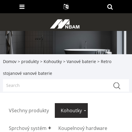
Domov
>
produkty
>
Kohoutky
>
Vanové baterie
> Retro
stojanové vanové baterie
Všechny produkty
Kohoutky
Sprchový systém
Koupelnový hardware