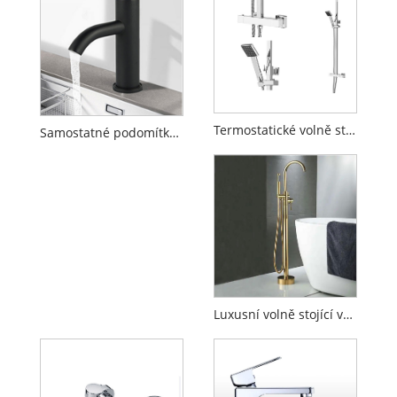
Termostatické volně stojící vanové baterie
Samostatné podomítkové vanové baterie
Luxusní volně stojící vanové baterie