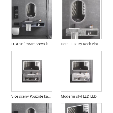
Luxusní mramorová koupelna marnost s LED zrcadlem
Hotel Luxury Rock Plate koupelnové skříňky
Více scény Použijte kabinet pro umyvadlo pro hotel
Moderní styl LED LED zrcadlová nástěnná skříňka