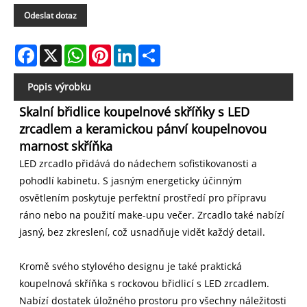
Odeslat dotaz
Facebook
X
WhatsApp
Pinterest
LinkedIn
Share
Popis výrobku
Skalní břidlice koupelnové skříňky s LED
zrcadlem a keramickou pánví koupelnovou
marnost skříňka
LED zrcadlo přidává do nádechem sofistikovanosti a
pohodlí kabinetu. S jasným energeticky účinným
osvětlením poskytuje perfektní prostředí pro přípravu
ráno nebo na použití make-upu večer. Zrcadlo také nabízí
jasný, bez zkreslení, což usnadňuje vidět každý detail.
Kromě svého stylového designu je také praktická
koupelnová skříňka s rockovou břidlicí s LED zrcadlem.
Nabízí dostatek úložného prostoru pro všechny náležitosti