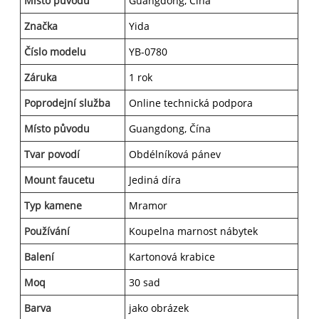
Místo původu
Guangdong, Čína
Značka
Yida
Číslo modelu
YB-0780
Záruka
1 rok
Poprodejní služba
Online technická podpora
Místo původu
Guangdong, Čína
Tvar povodí
Obdélníková pánev
Mount faucetu
Jediná díra
Typ kamene
Mramor
Používání
Koupelna marnost nábytek
Balení
Kartonová krabice
Moq
30 sad
Barva
jako obrázek