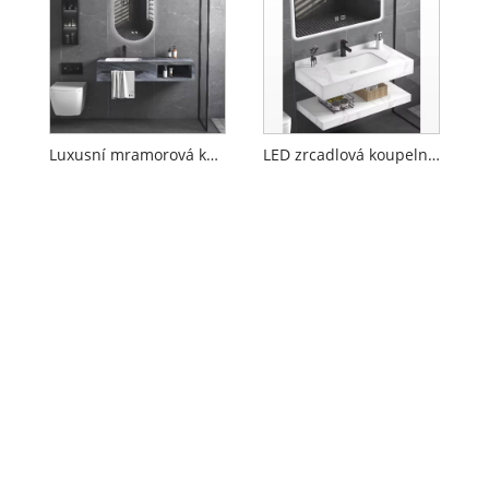
Luxusní mramorová koupelna marnost skříňka
LED zrcadlová koupelnová dřezová skříňka