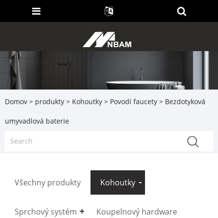
Domov
>
produkty
>
Kohoutky
>
Povodí faucety
> Bezdotyková
umyvadlová baterie
Všechny produkty
Kohoutky
Sprchový systém
Koupelnový hardware