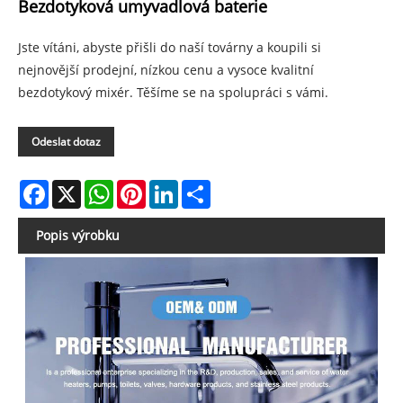
Bezdotyková umyvadlová baterie
Jste vítáni, abyste přišli do naší továrny a koupili si
nejnovější prodejní, nízkou cenu a vysoce kvalitní
bezdotykový mixér. Těšíme se na spolupráci s vámi.
Odeslat dotaz
Facebook
X
WhatsApp
Pinterest
LinkedIn
Share
Popis výrobku