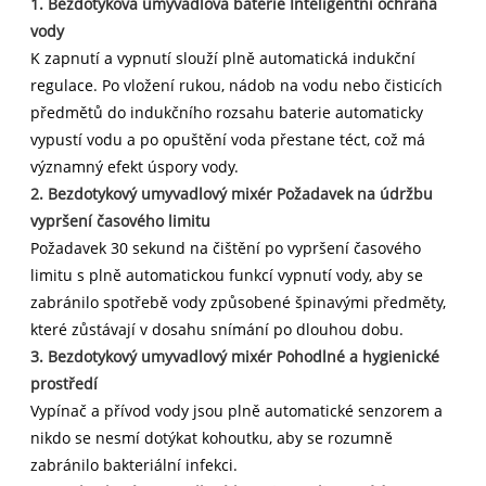
1. Bezdotyková umyvadlová baterie Inteligentní ochrana
vody
K zapnutí a vypnutí slouží plně automatická indukční
regulace. Po vložení rukou, nádob na vodu nebo čisticích
předmětů do indukčního rozsahu baterie automaticky
vypustí vodu a po opuštění voda přestane téct, což má
významný efekt úspory vody.
2. Bezdotykový umyvadlový mixér Požadavek na údržbu
vypršení časového limitu
Požadavek 30 sekund na čištění po vypršení časového
limitu s plně automatickou funkcí vypnutí vody, aby se
zabránilo spotřebě vody způsobené špinavými předměty,
které zůstávají v dosahu snímání po dlouhou dobu.
3. Bezdotykový umyvadlový mixér Pohodlné a hygienické
prostředí
Vypínač a přívod vody jsou plně automatické senzorem a
nikdo se nesmí dotýkat kohoutku, aby se rozumně
zabránilo bakteriální infekci.